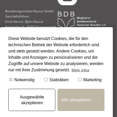
Bestattungsinstitut Kaczur GmbH
Geschäftsführer:
Ernst Kaczur, Björn Kaczur
Paulshöhe 1b, 39397 Kroppenstedt
Tel.: 039264 - 215
Diese Website benutzt Cookies, die für den
Fax: 039264 - 92004
technischen Betrieb der Website erforderlich sind
und stets gesetzt werden. Andere Cookies, um
Inhalte und Anzeigen zu personalisieren und die
FILIALE EGELN
Ritterstraße 12, 39435 Egeln
Zugriffe auf unsere Website zu analysieren, werden
Tel.: 039268 - 300358
nur mit Ihrer Zustimmung gesetzt.
Mehr Infos
FILIALE STASSFURT
Notwendig
Statistiken
Marketing
Steinstraße 15, 39418 Staßfurt
Tel.: 03925 - 3785140
Ausgewählte
Alle akzeptieren
akzeptieren
IMPRESSUM
DATENSCHUTZ